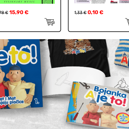
15,90
€
0,10
€
,78
€
1,33
€