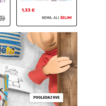
1,33
€
NEMA, ALI
ŽELIM!
POGLEDAJ SVE