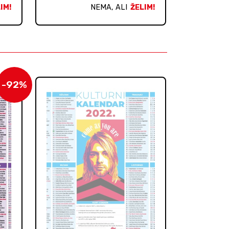
IM!
NEMA, ALI
ŽELIM!
-92%