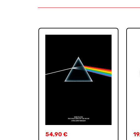
54,90
€
19