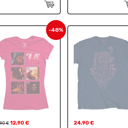
-48%
12,90
€
24,90
€
,90
€