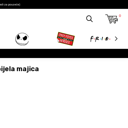
edi za pouzeće)
0
ijela majica