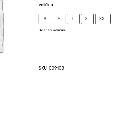
Veličina
S
M
L
XL
XXL
Odaberi veličinu
SKU: 009108