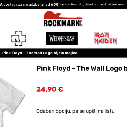
A
dostava za narudžbe iznad
60€
(samo za Hrvatsku, ulaznice nisu uključene, ne vrij
Pink Floyd - The Wall Logo bijela majica
Pink Floyd - The Wall Logo b
24,90 €
Odaberi opciju, pa se upiši na listu!