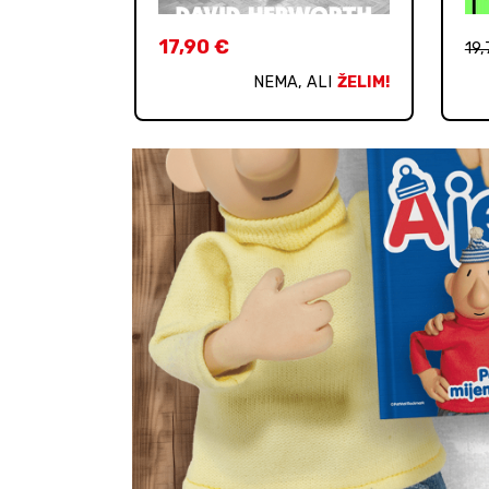
17,90
€
19
NEMA, ALI
ŽELIM!