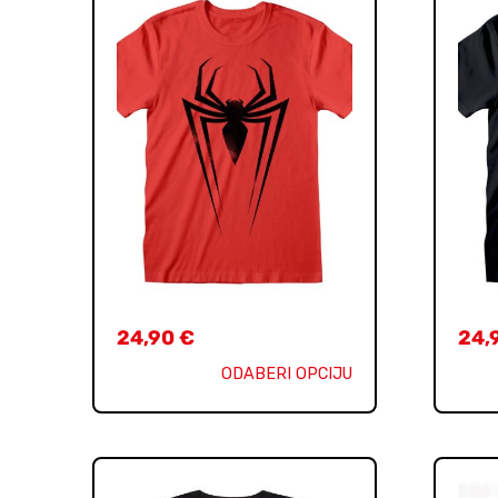
24,90
€
24,
ODABERI OPCIJU