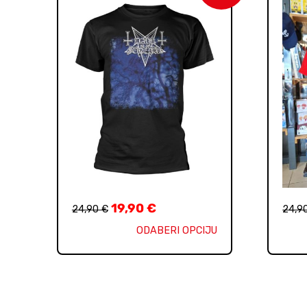
19,90
€
24,90
€
24,9
ODABERI OPCIJU