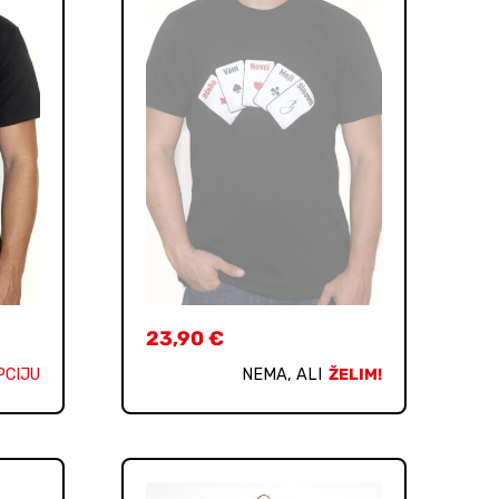
23,90
€
PCIJU
NEMA, ALI
ŽELIM!