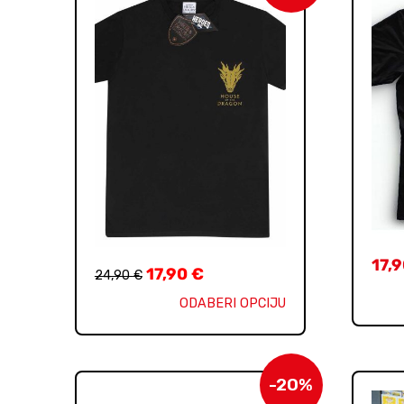
17,
17,90
€
24,90
€
ODABERI OPCIJU
-20%