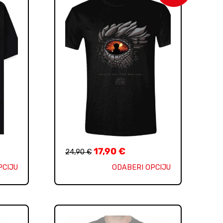
17,90
€
24,90
€
PCIJU
ODABERI OPCIJU