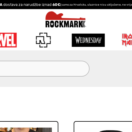
A
dostava za narudžbe iznad
60€
(samo za Hrvatsku, ulaznice nisu uključene, ne vrij