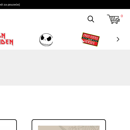
edi za pouzeće)
0