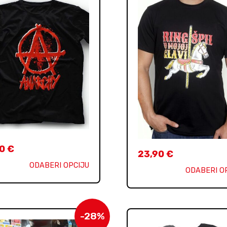
90
€
23,90
€
ODABERI OPCIJU
ODABERI O
-28%