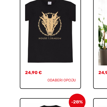
24,90
€
24,
ODABERI OPCIJU
-28%