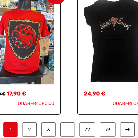
17,90
€
24,90
€
0
€
ODABERI OPCIJU
ODABERI O
1
2
3
…
72
73
Next