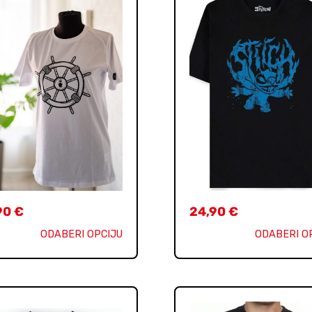
90
€
24,90
€
ODABERI OPCIJU
ODABERI O