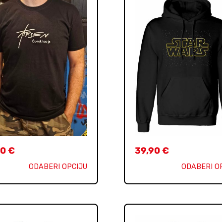
90
€
39,90
€
ODABERI OPCIJU
ODABERI O