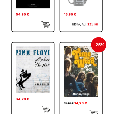
54,90
€
15,90
€
NEMA, ALI
ŽELIM!
-25%
34,90
€
14,90
€
19,90
€