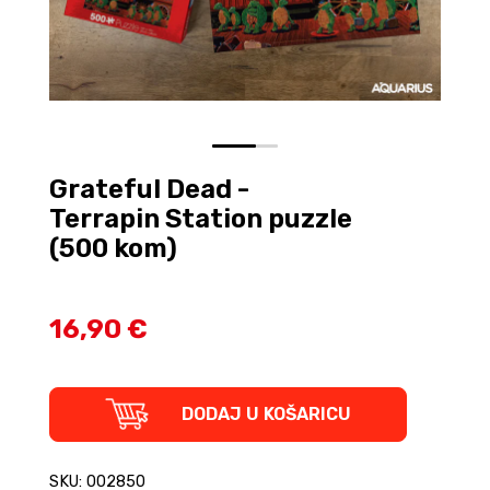
0
1
Grateful Dead -
Terrapin Station puzzle
(500 kom)
16,90 €
Grateful
DODAJ U KOŠARICU
Dead
-
Terrapin
SKU: 002850
Station