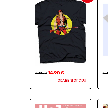
14,90
€
19,90
€
16
ODABERI OPCIJU