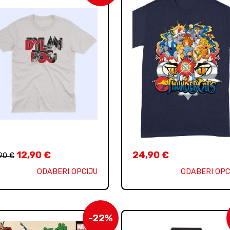
12,90
€
24,90
€
,90
€
ODABERI OPCIJU
ODABERI OPC
-22%