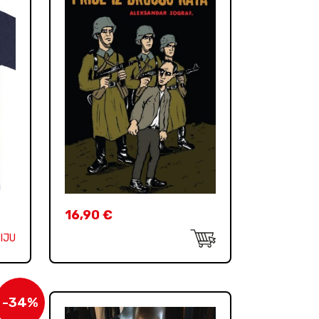
16,90
€
IJU
-34%