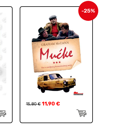
-25%
11,90
€
15,80
€