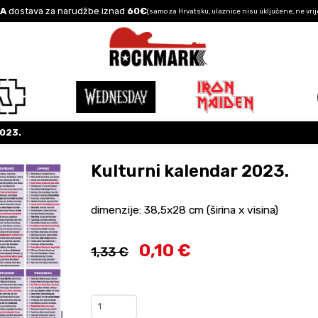
A
dostava za narudžbe iznad
60€
(samo za Hrvatsku, ulaznice nisu uključene, ne vrij
2023.
Kulturni kalendar 2023.
dimenzije: 38,5x28 cm (širina x visina)
0,10 €
1,33 €
Kulturni
kalendar