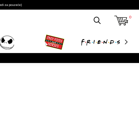
edi za pouzeće)
0