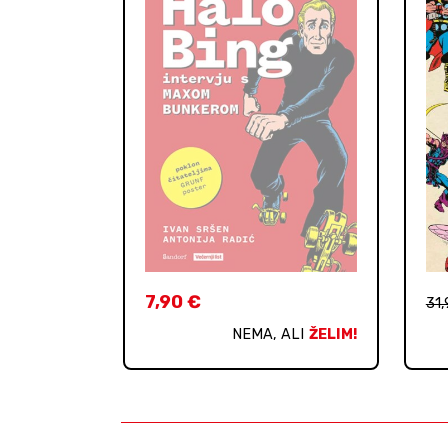
7,90
€
31
NEMA, ALI
ŽELIM!