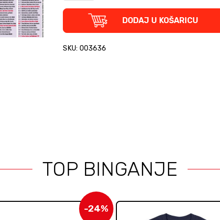
2023.
quantity
DODAJ U KOŠARICU
SKU: 003636
TOP BINGANJE
-24%