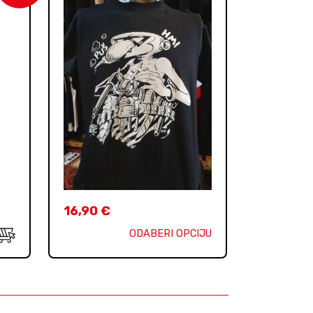
16,90
€
ODABERI OPCIJU