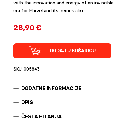
with the innovation and energy of an invincible
era for Marvel and its heroes alike.
28,90 €
The
DODAJ U KOŠARICU
Marvel
Age
of
SKU: 005843
Comics
1961-
1978
DODATNE INFORMACIJE
(tvrdi
uvez)
quantity
OPIS
ČESTA PITANJA