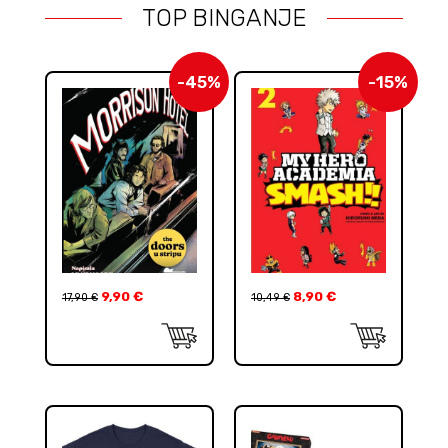
TOP BINGANJE
-45%
-15%
9,90
€
8,90
€
17,90
€
10,49
€