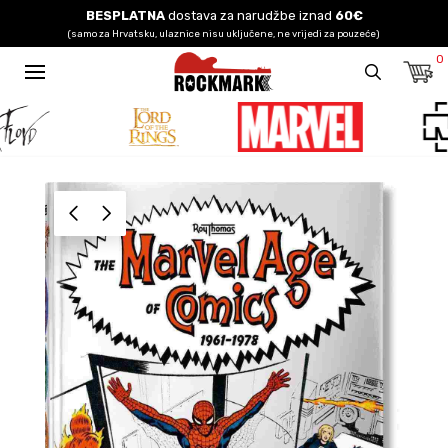
BESPLATNA
dostava za narudžbe iznad
60€
(samo za Hrvatsku, ulaznice nisu uključene, ne vrijedi za pouzeće)
0