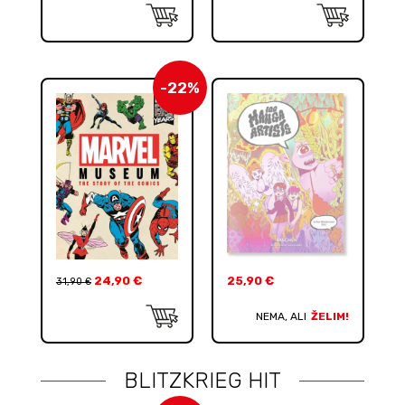
-22%
24,90
€
25,90
€
31,90
€
NEMA, ALI
ŽELIM!
BLITZKRIEG HIT