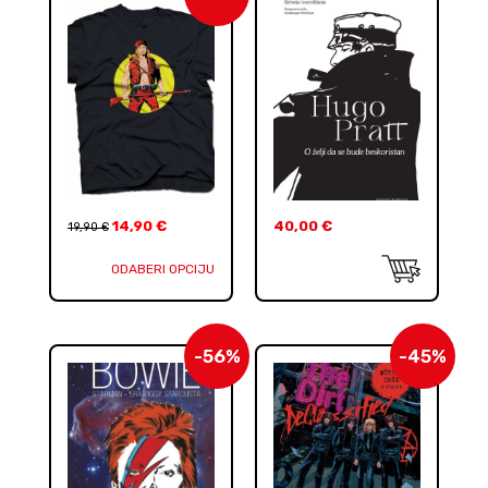
14,90
€
40,00
€
19,90
€
ODABERI OPCIJU
-56%
-45%