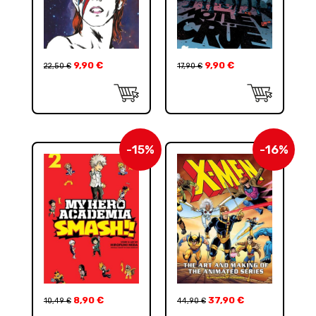
9,90
€
9,90
€
22,50
€
17,90
€
-15%
-16%
8,90
€
37,90
€
10,49
€
44,90
€