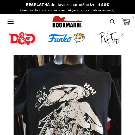
BESPLATNA
dostava za narudžbe iznad
60€
(samo za Hrvatsku, ulaznice nisu uključene, ne vrijedi za pouzeće)
0