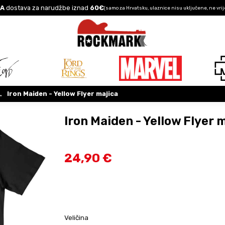
A
dostava za narudžbe iznad
60€
(samo za Hrvatsku, ulaznice nisu uključene, ne vrij
Iron Maiden - Yellow Flyer majica
→
Iron Maiden - Yellow Flyer 
24,90 €
Veličina