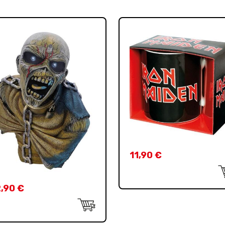
11,90
€
2,90
€