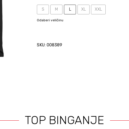
S
M
L
XL
XXL
Odaberi veličinu
SKU: 008389
TOP BINGANJE