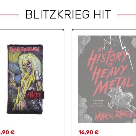
BLITZKRIEG HIT
6,90
€
16,90
€