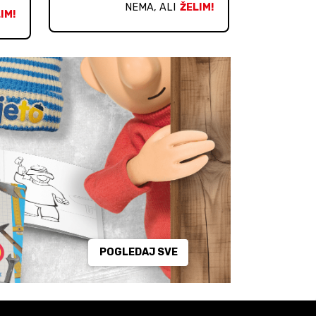
NEMA, ALI
ŽELIM!
IM!
POGLEDAJ SVE