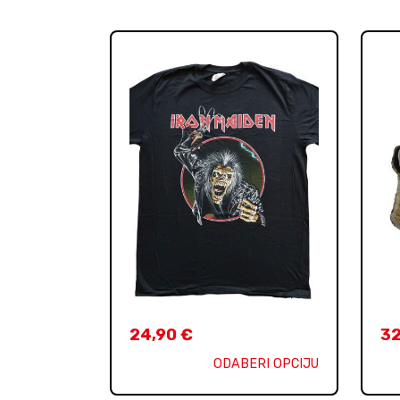
24,90
€
3
ODABERI OPCIJU