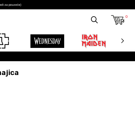
edi za pouzeće)
0
majica