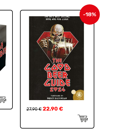
-18%
22,90
€
27,90
€