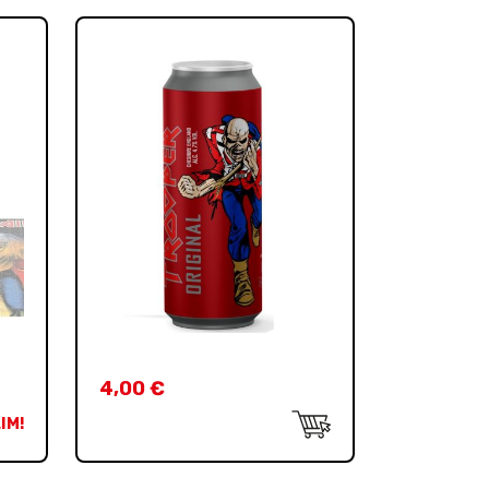
4,00
€
IM!