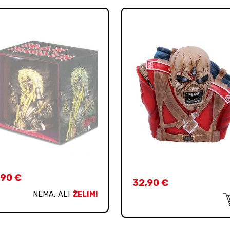
,90
€
32,90
€
NEMA, ALI
ŽELIM!