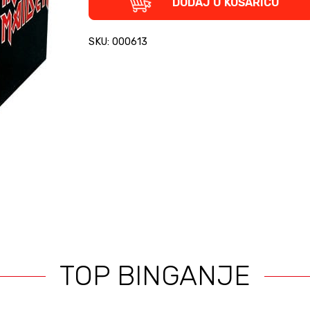
DODAJ U KOŠARICU
šalica
quantity
SKU: 000613
TOP BINGANJE