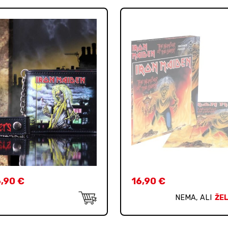
6,90
€
16,90
€
NEMA, ALI
ŽEL