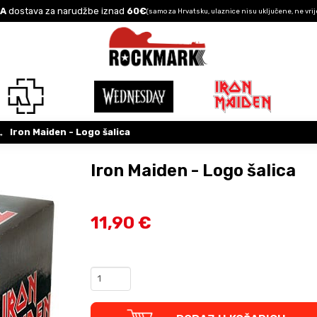
A
dostava za narudžbe iznad
60€
(samo za Hrvatsku, ulaznice nisu uključene, ne vrij
Iron Maiden - Logo šalica
→
Iron Maiden - Logo šalica
11,90 €
Iron
Maiden
-
Logo