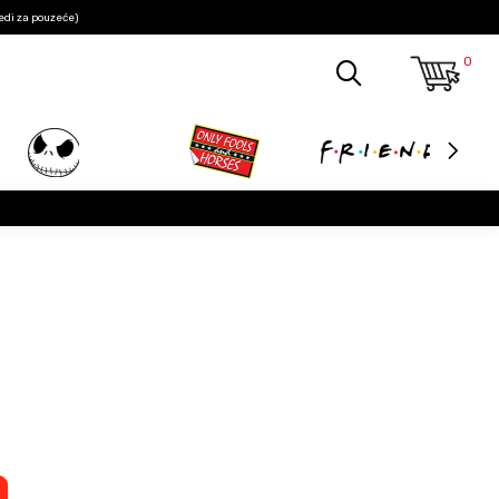
edi za pouzeće)
0