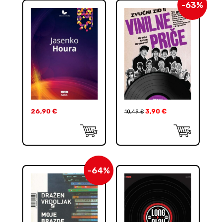
-63%
26,90
€
3,90
€
10,49
€
-64%