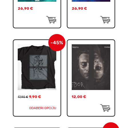
26,90
€
26,90
€
-45%
9,90
€
12,00
€
17,90
€
ODABERI OPCIJU