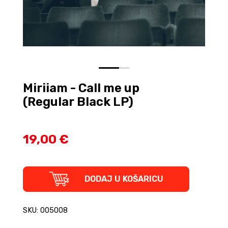
0
1
Miriiam - Call me up
(Regular Black LP)
19,00 €
Miriiam
DODAJ U KOŠARICU
-
Call
me
SKU: 005008
up
(Regular