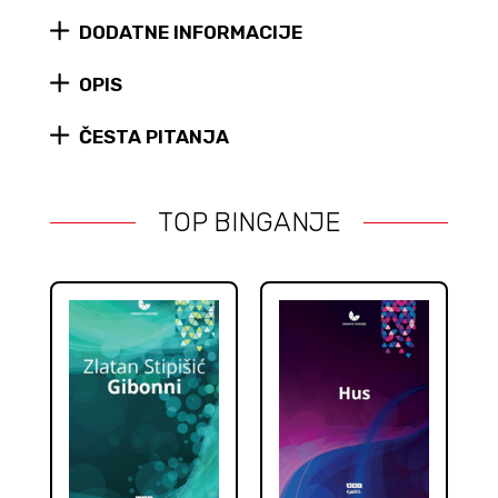
Black
DODATNE INFORMACIJE
LP)
quantity
OPIS
ČESTA PITANJA
TOP BINGANJE