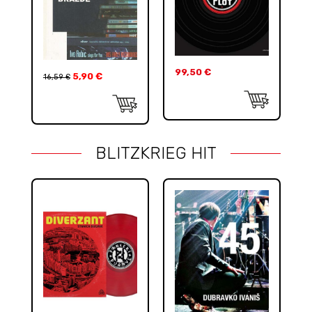
99,50
€
5,90
€
16,59
€
BLITZKRIEG HIT