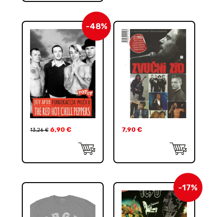
-48%
6,90
€
7,90
€
13,26
€
-17%