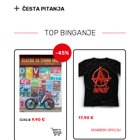
ČESTA PITANJA
TOP BINGANJE
-45%
17,90
€
9,90
€
17,90
€
ODABERI OPCIJU