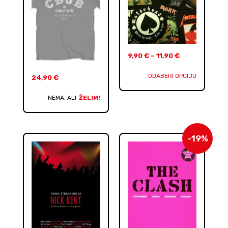
9,90
€
–
11,90
€
ODABERI OPCIJU
24,90
€
NEMA, ALI
ŽELIM!
-19%