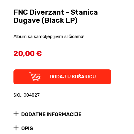
FNC Diverzant - Stanica
Dugave (Black LP)
Album sa samoljepljivim sličicama!
20,00 €
FNC
DODAJ U KOŠARICU
Diverzant
-
Stanica
SKU: 004827
Dugave
(Black
LP)
DODATNE INFORMACIJE
quantity
OPIS