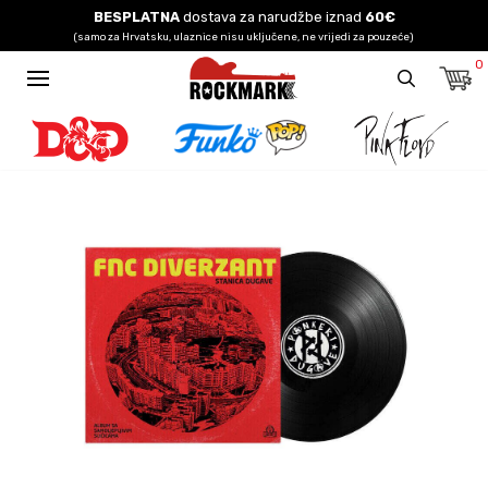
BESPLATNA
dostava za narudžbe iznad
60€
(samo za Hrvatsku, ulaznice nisu uključene, ne vrijedi za pouzeće)
0