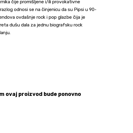
ika čije promišljene i/ili provokativne
 razlog odnosi se na činjenicu da su Pipsi u 90-
h bendova ovdašnje rock i pop glazbe čija je
kreta dušu dala za jednu biografsku rock
anju.
 čim ovaj proizvod bude ponovno