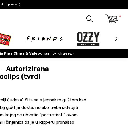
edi za pouzeće)
0
ja Pips Chips & Videoclips (tvrdi uvez)
 - Autorizirana
oclips (tvrdi
zemlji čudesa" čita se s jednakim guštom kao
taj gušt je dosta, no ako treba izdvojiti
om kojeg se uhvatio "portretirati" ovom
ali i činjenica da je u Ripperu pronašao