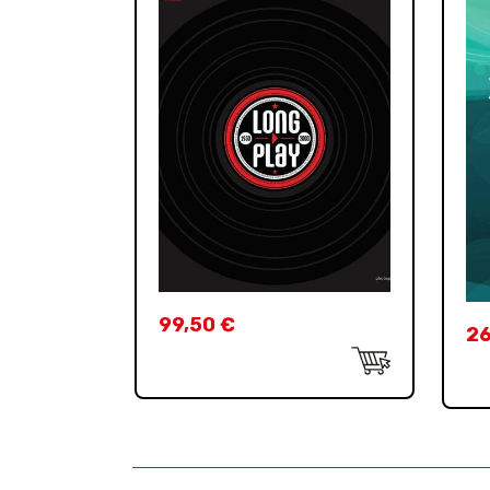
99,50
€
2