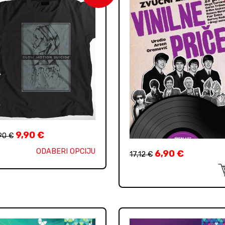
9,90
€
,90
€
ODABERI OPCIJU
6,90
€
17,12
€