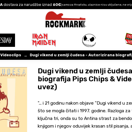
A
dostava za narudžbe iznad
60€
(samo za Hrvatsku, ulaznice nisu uključene, ne vrij
 Videoclips
Dugi vikend u zemlji čudesa - Autorizirana biografi
→
Dugi vikend u zemlji čudesa
biografija Pips Chips & Vide
uvez)
"... i 21 godinu nakon objave "Dugi vikend u 
što se mogla čitati i 1997. godine. Razloga za 
ključna tri, onda su to Antina strast za bend
knjigom i njegov oduvijek krasan stil pisanja, 