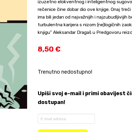
izuzetno elokventnog i inteligentnog sugovorn
rečenice čine dobar dio ove knjige. Onaj treći
ima bili jedan od najvažnijih i najzubudljiviji
turbulentna karijera s nizom (ne)logičnih zao
knjigu" Aleksandar Dragaš u Predgovoru reizd
8,50 €
Trenutno nedostupno!
Upiši svoj e-mail i primi obavijest
dostupan!
Enter
your
email