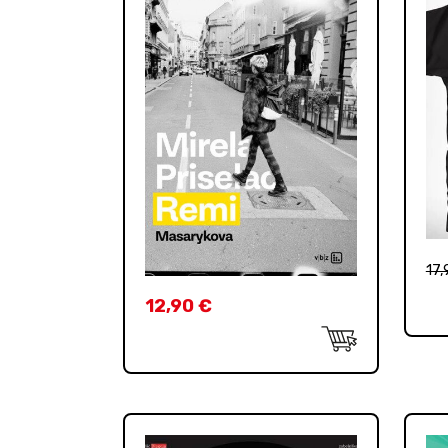
17
12,90
€