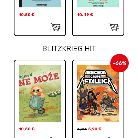
10,50
€
10,49
€
BLITZKRIEG HIT
-66%
10,50
€
5,90
€
17,12
€