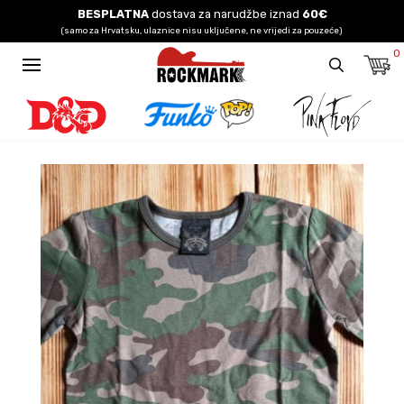
BESPLATNA
dostava za narudžbe iznad
60€
(samo za Hrvatsku, ulaznice nisu uključene, ne vrijedi za pouzeće)
0