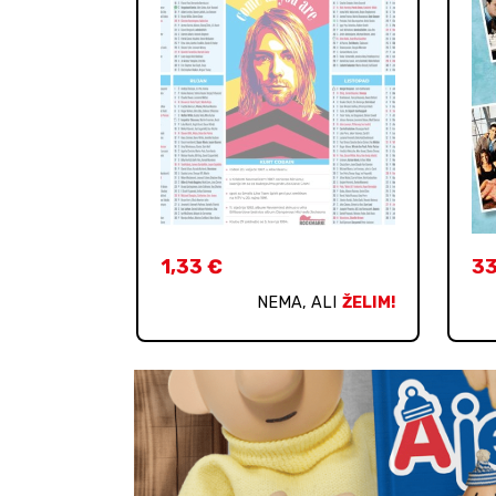
1,33
€
3
NEMA, ALI
ŽELIM!