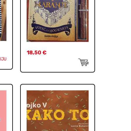
18,50
€
IJU