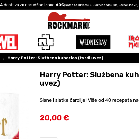
A
dostava za narudžbe iznad
60€
(samo za Hrvatsku, ulaznice nisu uključene, ne vrij
Harry Potter: Službena kuharica (tvrdi uvez)
→
Harry Potter: Službena kuh
uvez)
Slane i slatke čarolije! Više od 40 recepata n
20,00 €