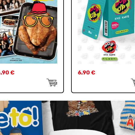
3,90
€
6,90
€