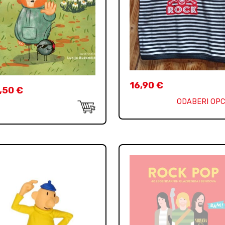
16,90
€
,50
€
ODABERI OPC