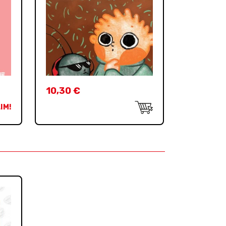
10,30
€
IM!