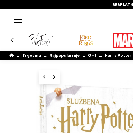
BESPLATN
Home
Trgovina
Najpopularnije
G - I
Harry Potter
→
→
→
→