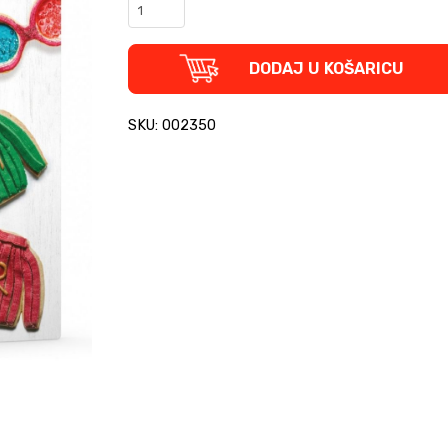
Harry
Potter:
Službena
kuharica
DODAJ U KOŠARICU
(tvrdi
uvez)
quantity
SKU: 002350