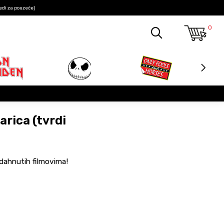
edi za pouzeće)
0
arica (tvrdi
adahnutih filmovima!