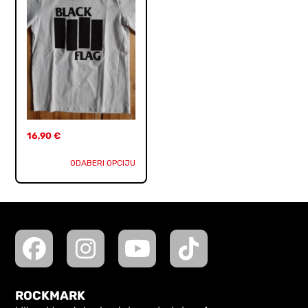
16,90
€
ODABERI OPCIJU
ROCKMARK