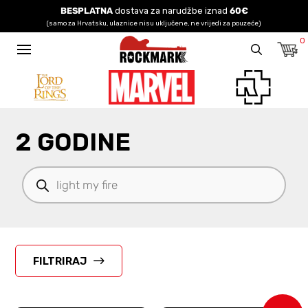
BESPLATNA
dostava za narudžbe iznad
60€
(samo za Hrvatsku, ulaznice nisu uključene, ne vrijedi za pouzeće)
0
2 GODINE
Products
search
FILTRIRAJ