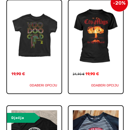
-20%
19,90
€
19,90
€
24,90
€
ODABERI OPCIJU
ODABERI OPCIJU
Dječja