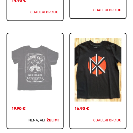
14,90
€
ODABERI OPCIJU
ODABERI OPCIJU
19,90
€
16,90
€
NEMA, ALI
ŽELIM!
ODABERI OPCIJU