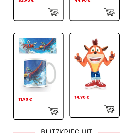
32,90
€
44,90
€
14,90
€
11,90
€
BLITZKRIEG HIT