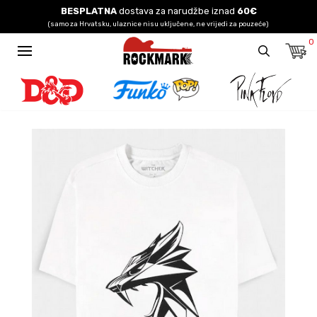
BESPLATNA
dostava za narudžbe iznad
60€
(samo za Hrvatsku, ulaznice nisu uključene, ne vrijedi za pouzeće)
0