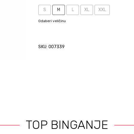
S
M
L
XL
XXL
Odaberi veličinu
SKU: 007339
TOP BINGANJE