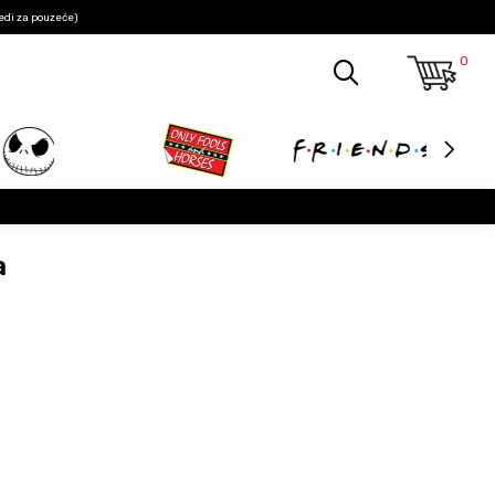
edi za pouzeće)
0
a