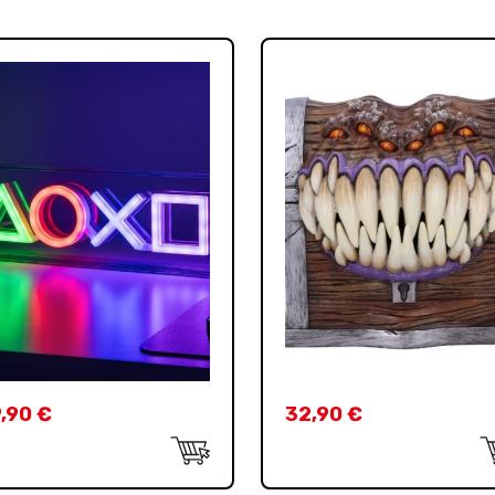
,90
€
32,90
€