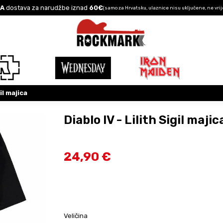
A
dostava za narudžbe iznad
60€
(samo za Hrvatsku, ulaznice nisu uključene, ne vrij
gil majica
Diablo IV - Lilith Sigil majic
24,90 €
Veličina