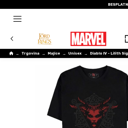
BESPLATN
Home
Trgovina
Majice
Unisex
Diablo IV - Lilith Si
→
→
→
→