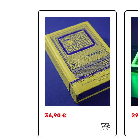
36,90
€
29