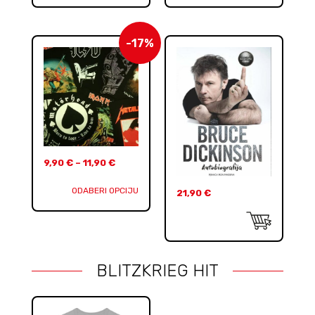
-17%
9,90
€
–
11,90
€
ODABERI OPCIJU
21,90
€
BLITZKRIEG HIT