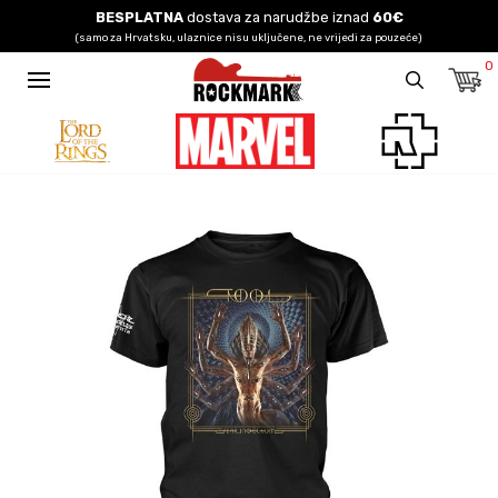
BESPLATNA
dostava za narudžbe iznad
60€
(samo za Hrvatsku, ulaznice nisu uključene, ne vrijedi za pouzeće)
0