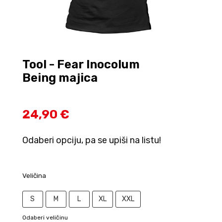
Tool - Fear Inocolum
Being majica
24,90 €
Odaberi opciju, pa se upiši na listu!
Veličina
S
M
L
XL
XXL
Odaberi veličinu