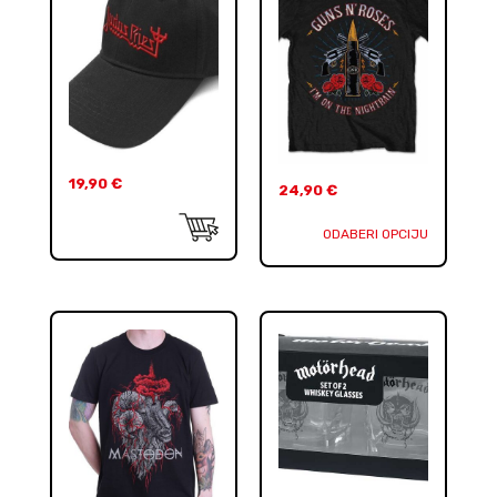
19,90
€
24,90
€
ODABERI OPCIJU