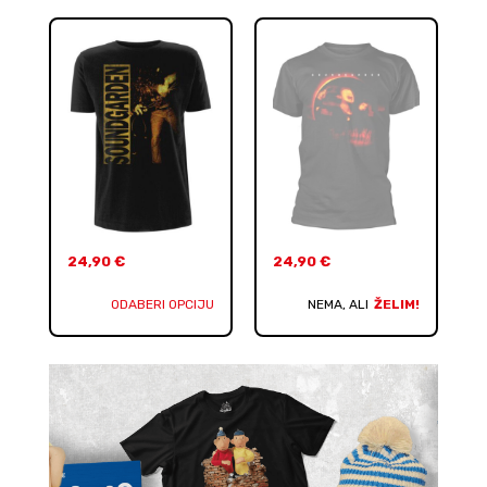
24,90
€
24,90
€
ODABERI OPCIJU
NEMA, ALI
ŽELIM!