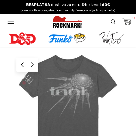
BESPLATNA
dostava za narudžbe iznad
60€
(samo za Hrvatsku, ulaznice nisu uključene, ne vrijedi za pouzeće)
0