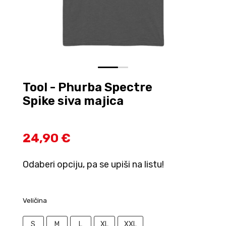
0
1
Tool - Phurba Spectre
Spike siva majica
24,90 €
Odaberi opciju, pa se upiši na listu!
Veličina
S
M
L
XL
XXL