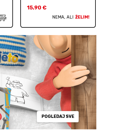
15,90
€
NEMA, ALI
ŽELIM!
POGLEDAJ SVE