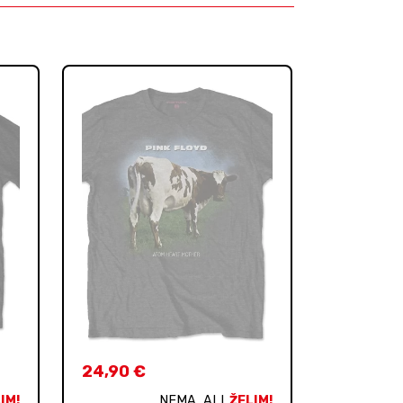
24,90
€
IM!
NEMA, ALI
ŽELIM!