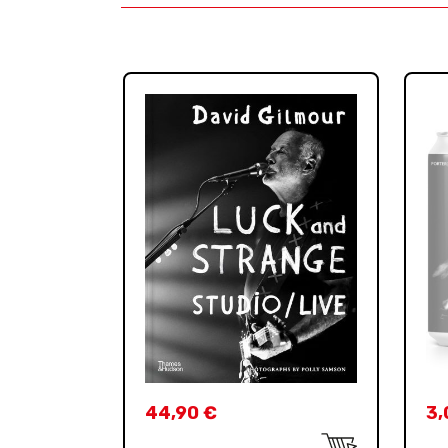
44,90
€
3