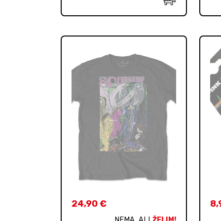
24,90
€
8,
NEMA, ALI
ŽELIM!