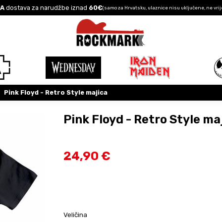
A
dostava za narudžbe iznad
60€
(samo za Hrvatsku, ulaznice nisu uključene, ne vrij
Pink Floyd - Retro Style majica
Pink Floyd - Retro Style ma
24,90 €
Veličina