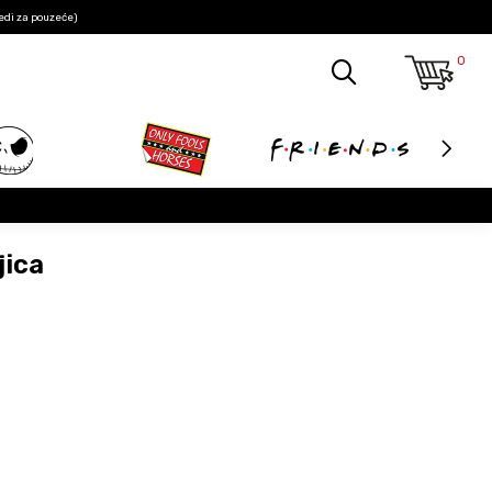
edi za pouzeće)
0
jica