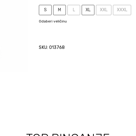
S
M
L
XL
XXL
XXXL
Odaberi veličinu
SKU: 013768