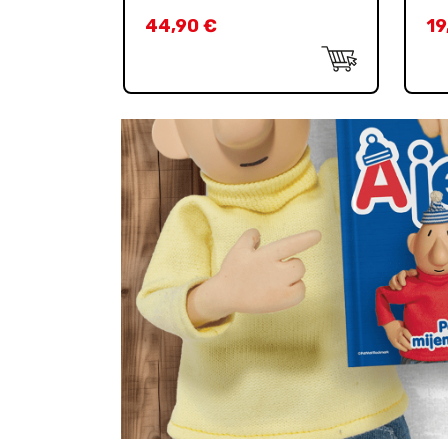
44,90
€
19