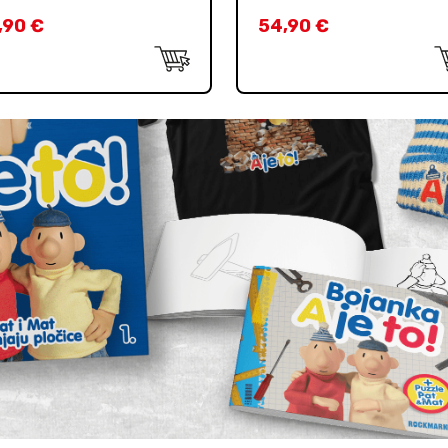
,90
€
54,90
€