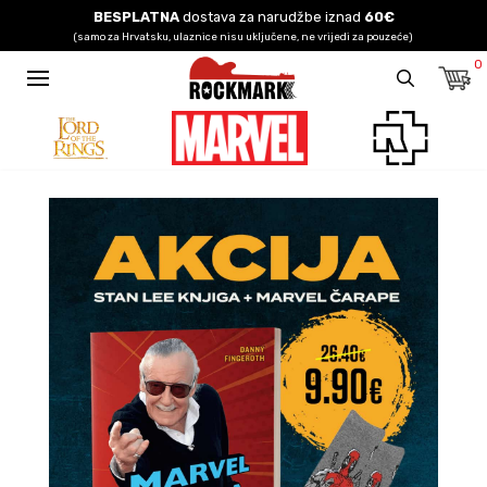
BESPLATNA
dostava za narudžbe iznad
60€
(samo za Hrvatsku, ulaznice nisu uključene, ne vrijedi za pouzeće)
0