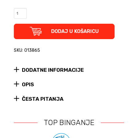
MARVEL
paket
-
Stan
DODAJ U KOŠARICU
Lee
biografija
+
SKU: 013865
Deadpool
#1
čarape
DODATNE INFORMACIJE
quantity
OPIS
ČESTA PITANJA
TOP BINGANJE