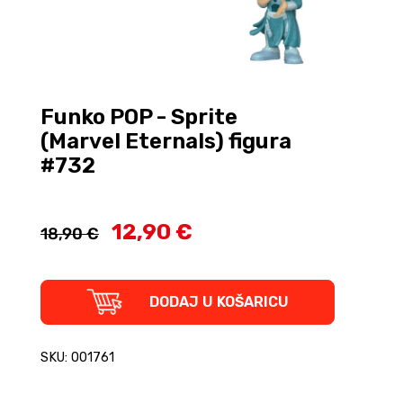
Funko POP - Sprite
(Marvel Eternals) figura
#732
12,90 €
18,90 €
Funko
DODAJ U KOŠARICU
POP
-
Sprite
SKU: 001761
(Marvel
Eternals)
figura