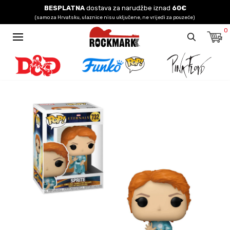
BESPLATNA
dostava za narudžbe iznad
60€
(samo za Hrvatsku, ulaznice nisu uključene, ne vrijedi za pouzeće)
0