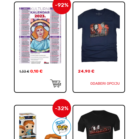
-92%
0,10
€
24,90
€
1,33
€
ODABERI OPCIJU
-32%