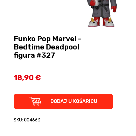
Funko Pop Marvel -
Bedtime Deadpool
figura #327
18,90 €
Funko
DODAJ U KOŠARICU
Pop
Marvel
-
SKU: 004663
Bedtime
Deadpool
figura