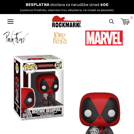
BESPLATNA
dostava za narudžbe iznad
60€
(samo za Hrvatsku, ulaznice nisu uključene, ne vrijedi za pouzeće)
0