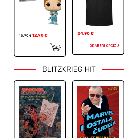
24,90
€
12,90
€
18,90
€
ODABERI OPCIJU
BLITZKRIEG HIT