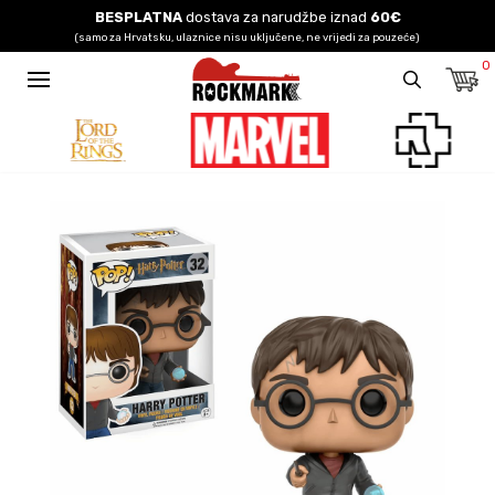
BESPLATNA
dostava za narudžbe iznad
60€
(samo za Hrvatsku, ulaznice nisu uključene, ne vrijedi za pouzeće)
0