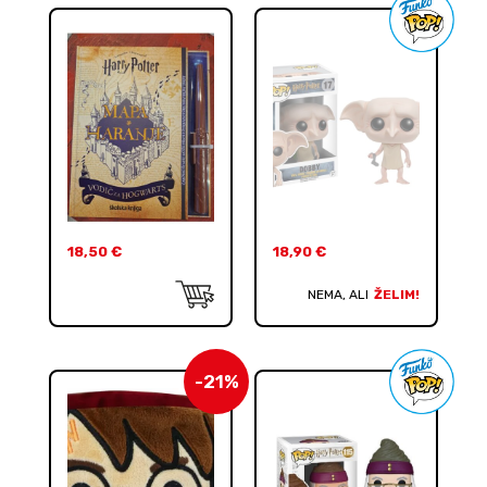
18,50
€
18,90
€
NEMA, ALI
ŽELIM!
-21%