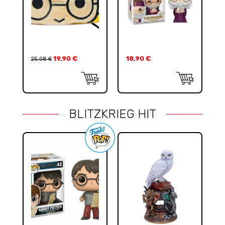
19,90
€
18,90
€
25,08
€
BLITZKRIEG HIT