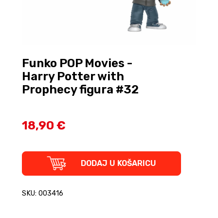
Funko POP Movies -
Harry Potter with
Prophecy figura #32
18,90 €
Funko
DODAJ U KOŠARICU
POP
Movies
-
SKU: 003416
Harry
Potter
with