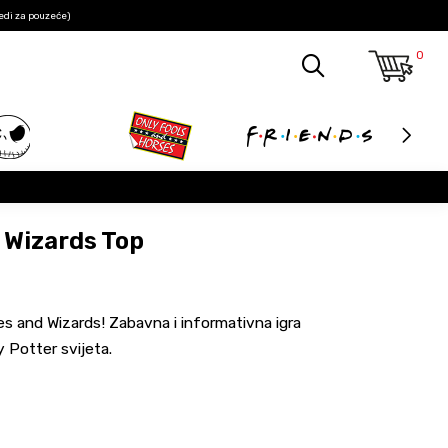
edi za pouzeće)
0
 Wizards Top
s and Wizards! Zabavna i informativna igra
y Potter svijeta.