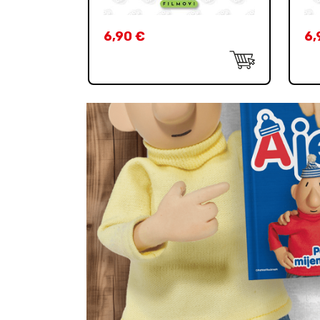
6,90
€
6,