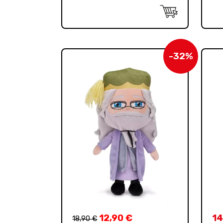
-32%
12,90
€
14
18,90
€