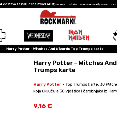
A
dostava za narudžbe iznad
60€
(samo za Hrvatsku, ulaznice nisu uključene, ne vrij
Harry Potter - Witches And Wizards Top Trumps karte
→
Harry Potter - Witches And
Trumps karte
Harry Potter
- Top Trumps karte, 30 Witche
koja uključuje 30 vještica i čarobnjaka iz Harr
9,16 €