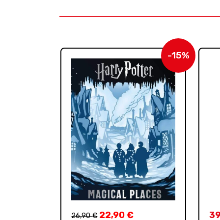
-15%
22,90
€
39
26,90
€