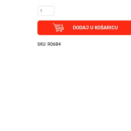
Harry
Potter
-
Witches
DODAJ U KOŠARICU
And
Wizards
Top
SKU: R0684
Trumps
karte
quantity