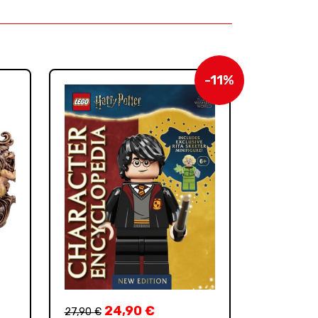
-11%
24,90
€
27,90
€