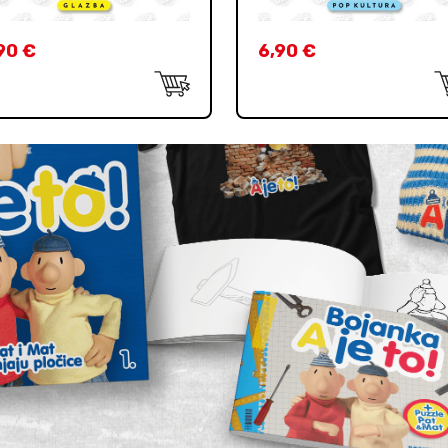
90
€
6,90
€