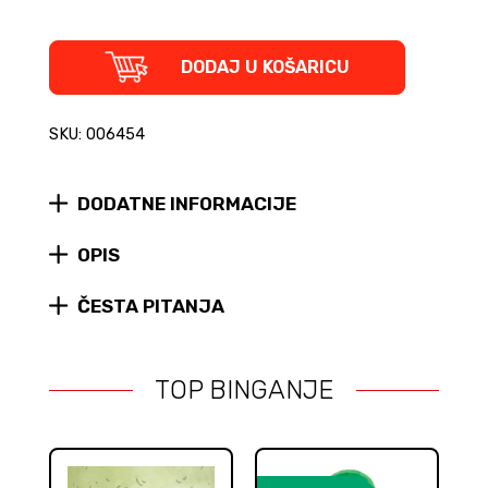
LEGO
DODAJ U KOŠARICU
Harry
Potter
Character
SKU: 006454
Encyclopedia
+
figurica
DODATNE INFORMACIJE
(tvrdi
uvez)
quantity
OPIS
ČESTA PITANJA
TOP BINGANJE