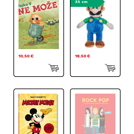
35 cm
10,50
€
18,50
€