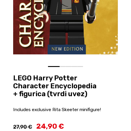
0
1
2
3
4
LEGO Harry Potter
Character Encyclopedia
+ figurica (tvrdi uvez)
Includes exclusive Rita Skeeter minifigure!
24,90 €
27,90 €