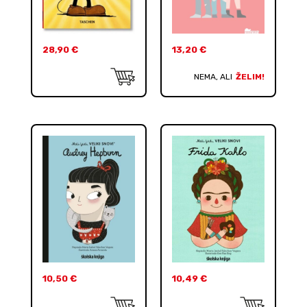
28,90
€
13,20
€
NEMA, ALI
ŽELIM!
10,50
€
10,49
€