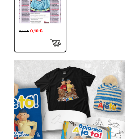
0,10
€
1,33
€