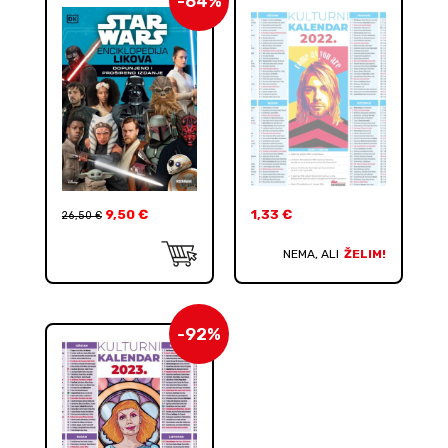
-64%
9,50
€
1,33
€
26,50
€
NEMA, ALI
ŽELIM!
-92%