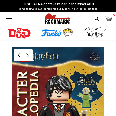
BESPLATNA
dostava za narudžbe iznad
60€
(samo za Hrvatsku, ulaznice nisu uključene, ne vrijedi za pouzeće)
0