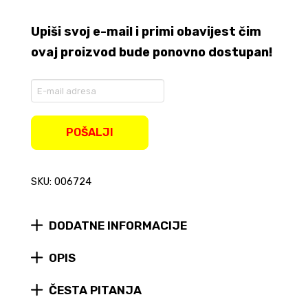
Upiši svoj e-mail i primi obavijest čim
ovaj proizvod bude ponovno dostupan!
Enter
your
email
address
POŠALJI
to
join
the
SKU: 006724
waitlist
for
this
product
DODATNE INFORMACIJE
OPIS
ČESTA PITANJA