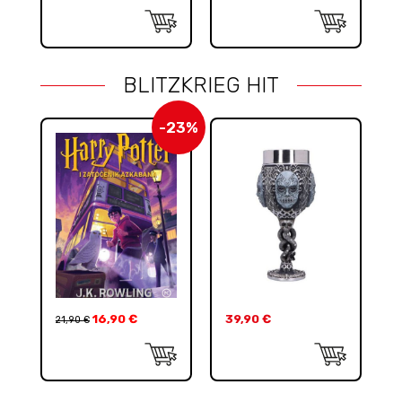
BLITZKRIEG HIT
-23%
16,90
€
39,90
€
21,90
€