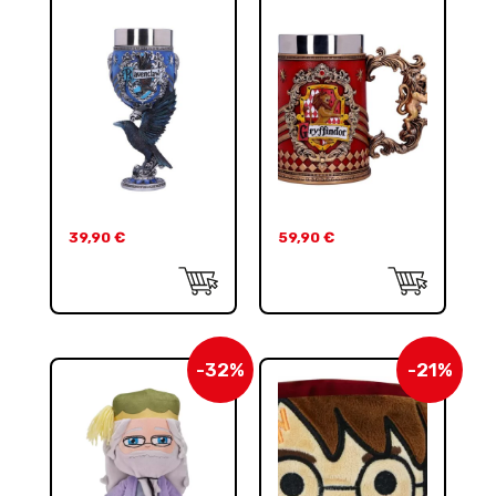
39,90
€
59,90
€
-32%
-21%