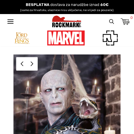
BESPLATNA
dostava za narudžbe iznad
60€
(samo za Hrvatsku, ulaznice nisu uključene, ne vrijedi za pouzeće)
0