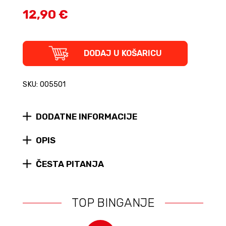
12,90 €
Budi
DODAJ U KOŠARICU
kao
Harry
Potter
SKU: 005501
quantity
DODATNE INFORMACIJE
OPIS
ČESTA PITANJA
TOP BINGANJE