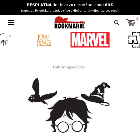
BESPLATNA
dostava za narudžbe iznad
60€
(samo za Hrvatsku, ulaznice nisu uključene, ne vrijedi za pouzeće)
0