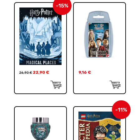
-15%
22,90
€
9,16
€
26,90
€
-11%