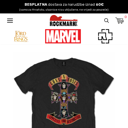
BESPLATNA
dostava za narudžbe iznad
60€
(samo za Hrvatsku, ulaznice nisu uključene, ne vrijedi za pouzeće)
0