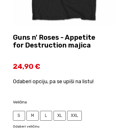
Guns n' Roses - Appetite
for Destruction majica
24,90 €
Odaberi opciju, pa se upiši na listu!
Veličina
S
M
L
XL
XXL
Odaberi veličinu