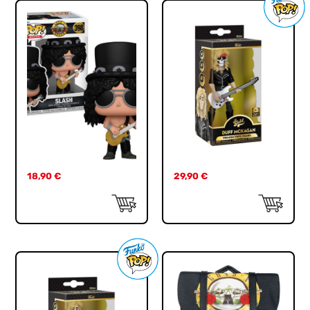
18,90
€
29,90
€