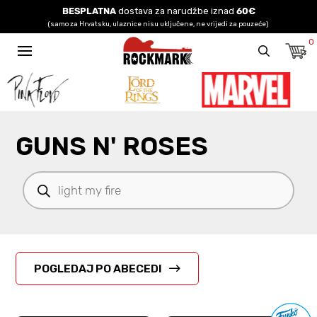
BESPLATNA
dostava za narudžbe iznad
60€
(samo za Hrvatsku, ulaznice nisu uključene, ne vrijedi za pouzeće)
0
GUNS N' ROSES
Products
search
POGLEDAJ PO ABECEDI