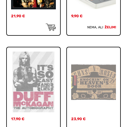
21,90
€
9,90
€
NEMA, ALI
ŽELIM!
17,90
€
23,90
€