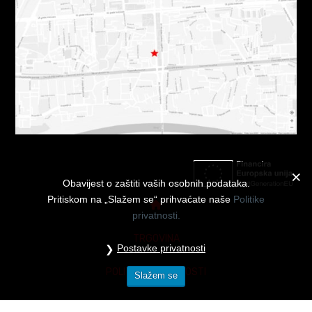
Obavijest o zaštiti vaših osobnih podataka.
Pritiskom na „Slažem se“ prihvaćate naše
Politike
privatnosti.
TRGOVINA
Postavke privatnosti
POLITIKE PRIVATNOSTI
Slažem se
DARUJ POKLON BON
POSTAVKE PRIVATNOSTI