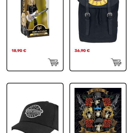
18,90
€
36,90
€