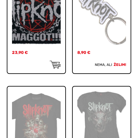
23,90
€
8,90
€
NEMA, ALI
ŽELIM!