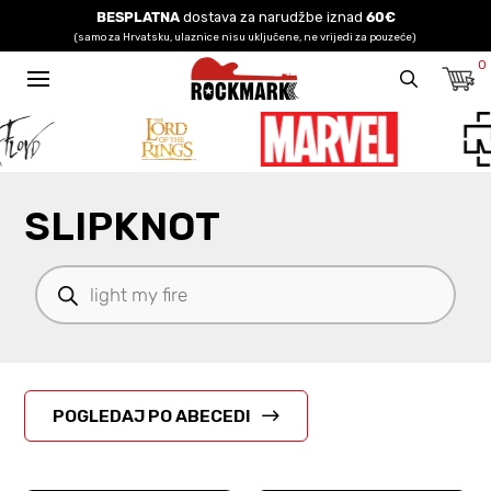
BESPLATNA
dostava za narudžbe iznad
60€
(samo za Hrvatsku, ulaznice nisu uključene, ne vrijedi za pouzeće)
0
SLIPKNOT
Products
search
POGLEDAJ PO ABECEDI