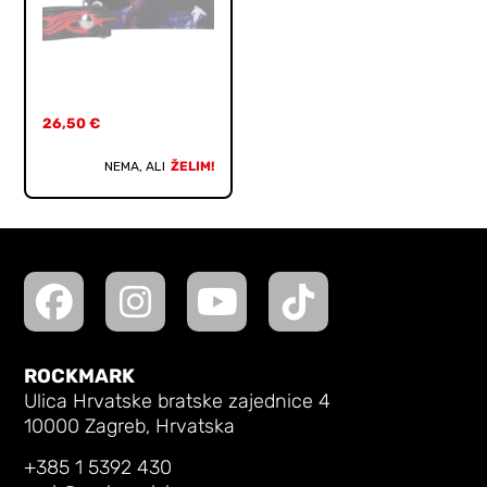
26,50
€
NEMA, ALI
ŽELIM!
ROCKMARK
Ulica Hrvatske bratske zajednice 4
10000 Zagreb, Hrvatska
+385 1 5392 430