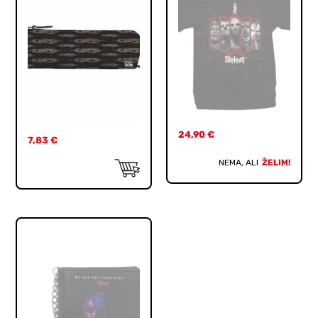
24,90
€
7,83
€
NEMA, ALI
ŽELIM!