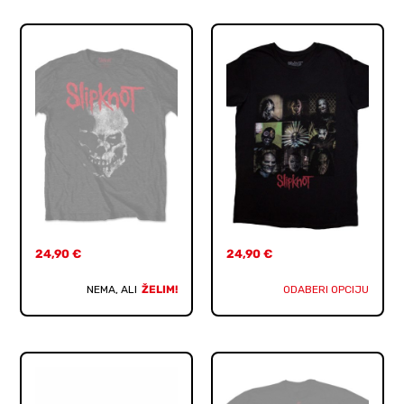
24,90
€
24,90
€
NEMA, ALI
ŽELIM!
ODABERI OPCIJU