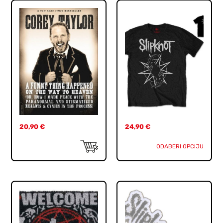
20,90
€
24,90
€
ODABERI OPCIJU