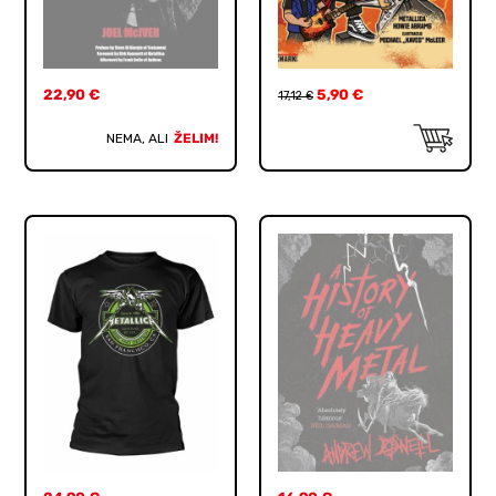
22,90
€
5,90
€
17,12
€
NEMA, ALI
ŽELIM!