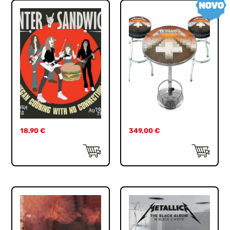
18,90
€
349,00
€