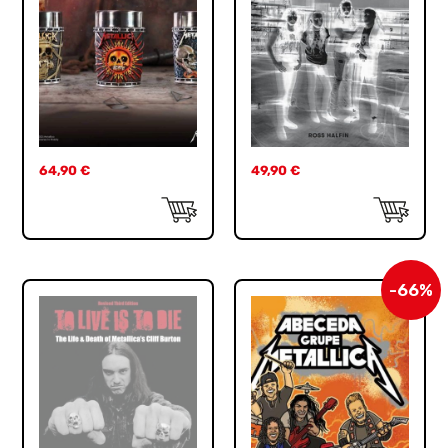
64,90
€
49,90
€
-66%