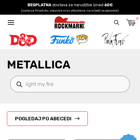
BESPLATNA
dostava za narudžbe iznad
60€
(samo za Hrvatsku, ulaznice nisu uključene, ne vrijedi za pouzeće)
0
METALLICA
Products
search
POGLEDAJ PO ABECEDI