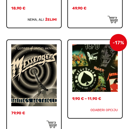
18,90
€
49,90
€
NEMA, ALI
ŽELIM!
-17%
9,90
€
–
11,90
€
ODABERI OPCIJU
79,90
€