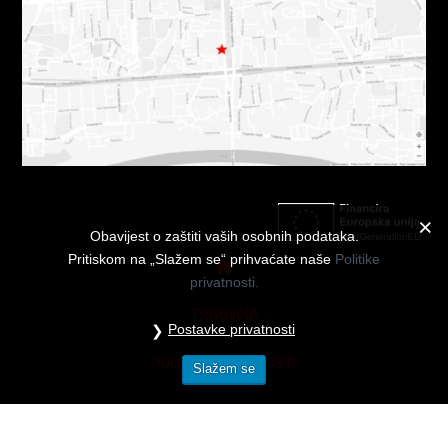
Obavijest o zaštiti vaših osobnih podataka.
Pritiskom na „Slažem se“ prihvaćate naše
Politike
privatnosti.
TRGOVINA
Postavke privatnosti
POLITIKE PRIVATNOSTI
Slažem se
DARUJ POKLON BON
POSTAVKE PRIVATNOSTI