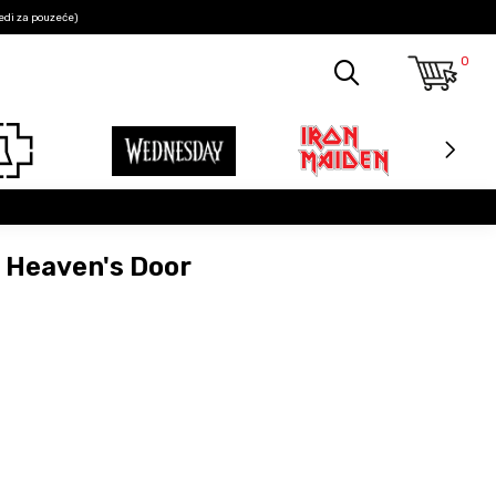
edi za pouzeće)
0
n Heaven's Door