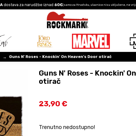
A
dostava za narudžbe iznad
60€
(samo za Hrvatsku, ulaznice nisu uključene, ne vrij
s
Guns N' Roses - Knockin' On Heaven's Door otirač
→
Guns N' Roses - Knockin' O
otirač
23,90 €
Trenutno nedostupno!