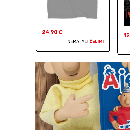
24,90
€
19
NEMA, ALI
ŽELIM!