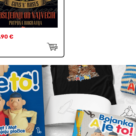
,90
€