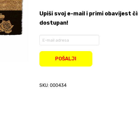
Upiši svoj e-mail i primi obavijest
dostupan!
Enter
your
email
address
POŠALJI
to
join
the
waitlist
SKU: 000434
for
this
product