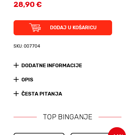
28,90 €
Jamie
DODAJ U KOŠARICU
Hewlett:
Works
from
SKU: 007704
the
Last
25
DODATNE INFORMACIJE
Years
(tvrdi
uvez)
OPIS
quantity
ČESTA PITANJA
TOP BINGANJE