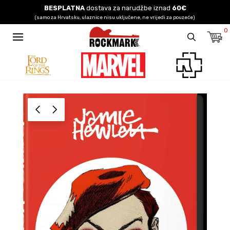
BESPLATNA
dostava za narudžbe iznad
60€
(samo za Hrvatsku, ulaznice nisu uključene, ne vrijedi za pouzeće)
0