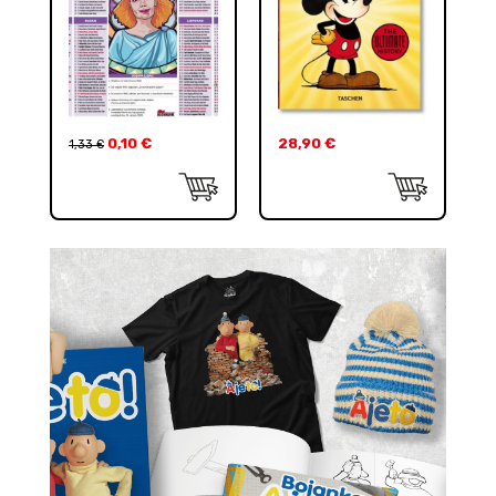
0,10
€
28,90
€
1,33
€