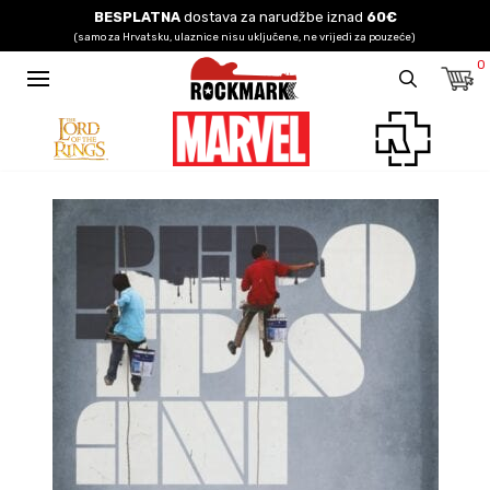
BESPLATNA
dostava za narudžbe iznad
60€
(samo za Hrvatsku, ulaznice nisu uključene, ne vrijedi za pouzeće)
0