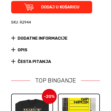
Repotpisani
DODAJ U KOŠARICU
-
100
najboljih
SKU: R2944
tekstova
srpskog
hip
DODATNE INFORMACIJE
hopa
quantity
OPIS
ČESTA PITANJA
TOP BINGANJE
-20%