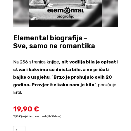
Elemental biografija -
Sve, samo ne romantika
Na 256 stranica knjige,
nit vodilja bila je opisati
stvari kakvima su doista bile, a ne pričati
bajke o uspjehu
. "
Brzo je prohujalo ovih 20
godina. Provjerite kako nam je bilo
", poručuje
Erol.
19,90 €
19,78 € (najniža cijena u zadnjih 30 dana)
Elemental