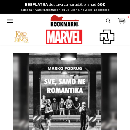
BESPLATNA
dostava za narudžbe iznad
60€
(samo za Hrvatsku, ulaznice nisu uključene, ne vrijedi za pouzeće)
0