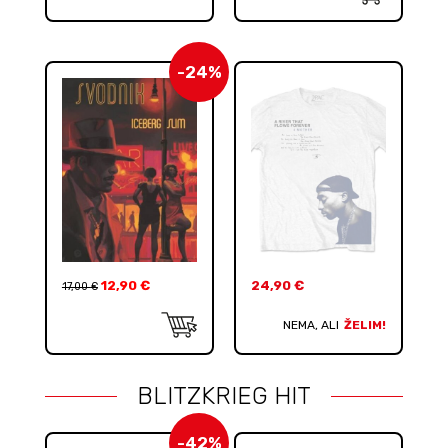
-24%
12,90
€
24,90
€
17,00
€
NEMA, ALI
ŽELIM!
BLITZKRIEG HIT
-42%