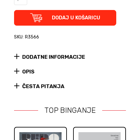
biografija
-
Sve,
DODAJ U KOŠARICU
samo
ne
romantika
SKU: R3566
quantity
DODATNE INFORMACIJE
OPIS
ČESTA PITANJA
TOP BINGANJE