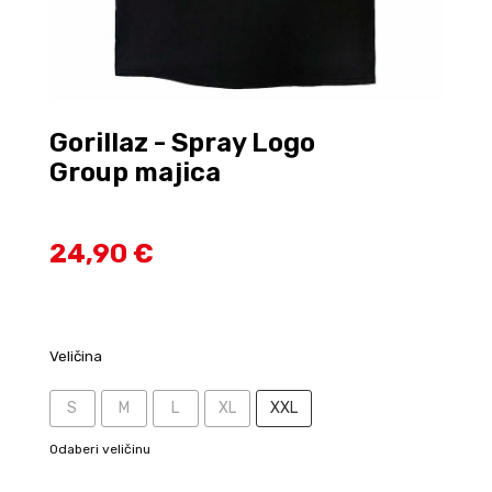
Gorillaz - Spray Logo
Group majica
24,90 €
Veličina
S
M
L
XL
XXL
Odaberi veličinu