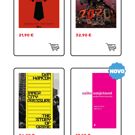
21,90
€
32,90
€