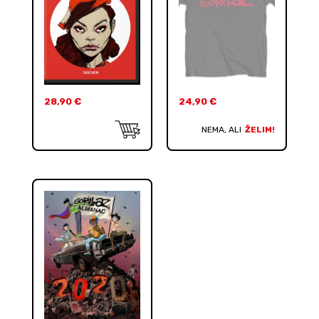
28,90
€
24,90
€
NEMA, ALI
ŽELIM!