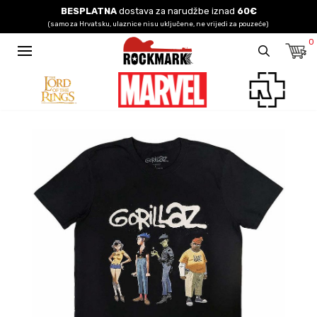
BESPLATNA
dostava za narudžbe iznad
60€
(samo za Hrvatsku, ulaznice nisu uključene, ne vrijedi za pouzeće)
0