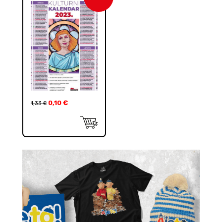
0,10
€
1,33
€