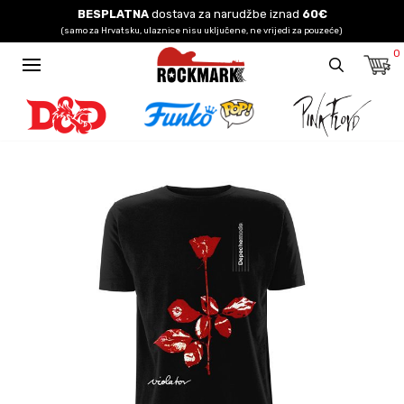
BESPLATNA
dostava za narudžbe iznad
60€
(samo za Hrvatsku, ulaznice nisu uključene, ne vrijedi za pouzeće)
0