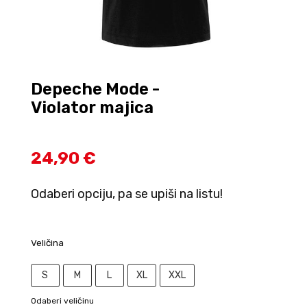
Depeche Mode -
Violator majica
24,90 €
Odaberi opciju, pa se upiši na listu!
Veličina
S
M
L
XL
XXL
Odaberi veličinu