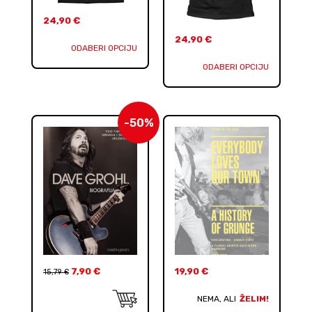
24,90
€
24,90
€
ODABERI OPCIJU
ODABERI OPCIJU
-50%
7,90
€
19,90
€
15,79
€
NEMA, ALI
ŽELIM!