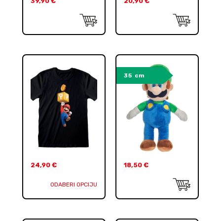
39,90
€
20,90
€
35 cm
24,90
€
18,50
€
ODABERI OPCIJU