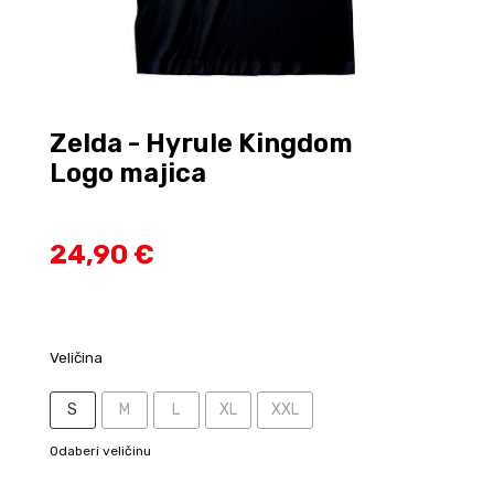
Zelda - Hyrule Kingdom
Logo majica
24,90 €
Veličina
S
M
L
XL
XXL
Odaberi veličinu