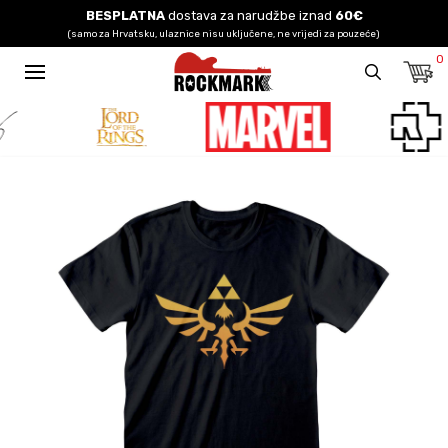
BESPLATNA
dostava za narudžbe iznad
60€
(samo za Hrvatsku, ulaznice nisu uključene, ne vrijedi za pouzeće)
0