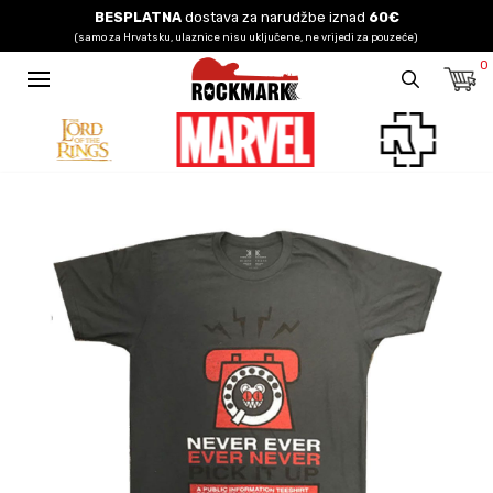
BESPLATNA
dostava za narudžbe iznad
60€
(samo za Hrvatsku, ulaznice nisu uključene, ne vrijedi za pouzeće)
0