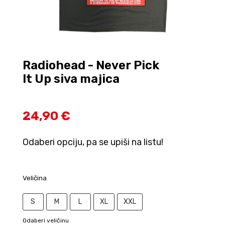
Radiohead - Never Pick
It Up siva majica
24,90 €
Odaberi opciju, pa se upiši na listu!
Veličina
S
M
L
XL
XXL
Odaberi veličinu