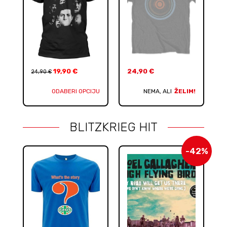
19,90
€
24,90
€
24,90
€
ODABERI OPCIJU
NEMA, ALI
ŽELIM!
BLITZKRIEG HIT
-42%