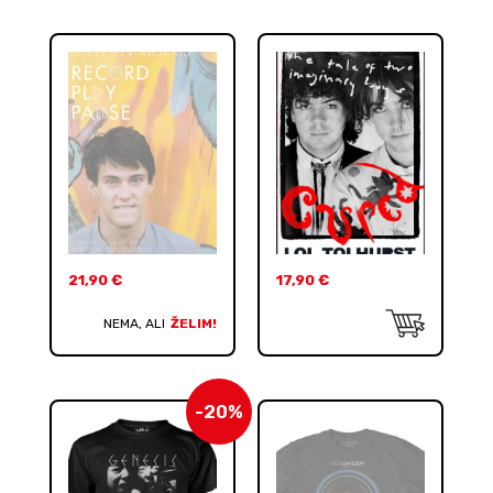
21,90
€
17,90
€
NEMA, ALI
ŽELIM!
-20%