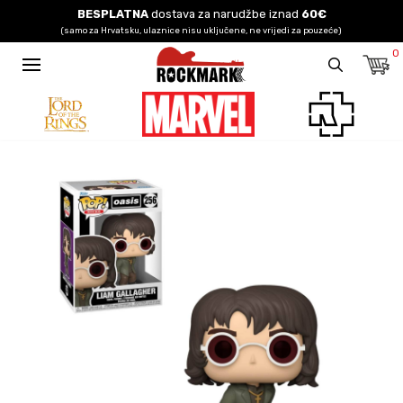
BESPLATNA
dostava za narudžbe iznad
60€
(samo za Hrvatsku, ulaznice nisu uključene, ne vrijedi za pouzeće)
0