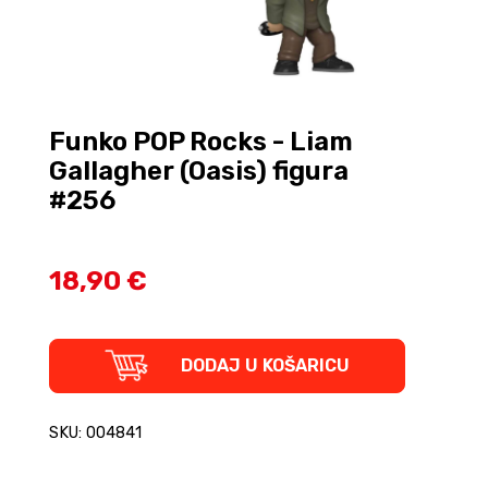
Funko POP Rocks - Liam
Gallagher (Oasis) figura
#256
18,90 €
Funko
DODAJ U KOŠARICU
POP
Rocks
-
SKU: 004841
Liam
Gallagher
(Oasis)