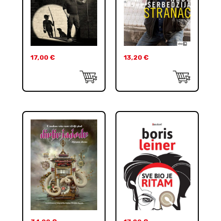
17,00
€
13,20
€