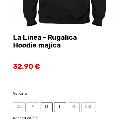
La Linea - Rugalica
Hoodie majica
32,90 €
Veličina
XS
S
M
L
XL
XXL
Odaberi veličinu