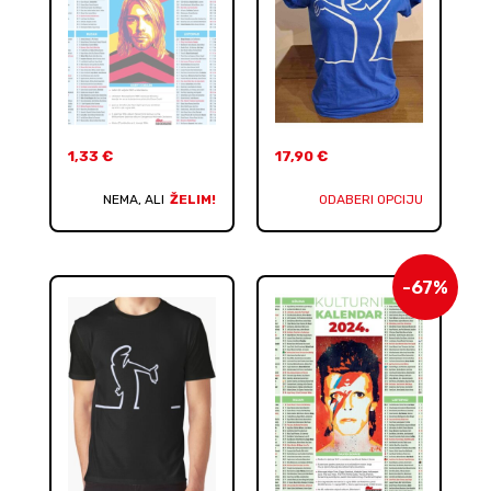
1,33
€
17,90
€
NEMA, ALI
ŽELIM!
ODABERI OPCIJU
-67%