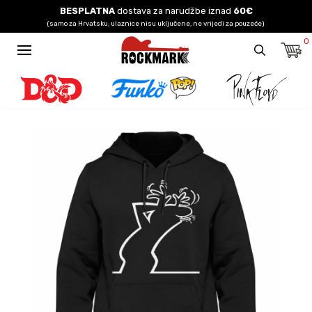
BESPLATNA
dostava za narudžbe iznad
60€
(samo za Hrvatsku, ulaznice nisu uključene, ne vrijedi za pouzeće)
0