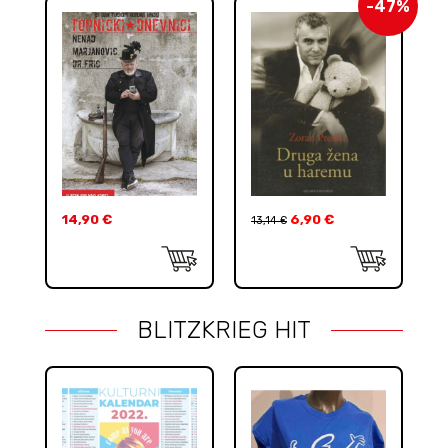
-47%
14,90
€
6,90
€
13,14
€
BLITZKRIEG HIT