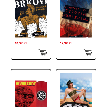
13,90
€
19,90
€