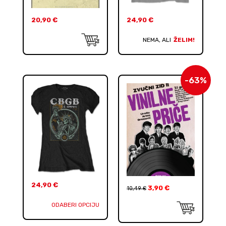
20,90
€
24,90
€
NEMA, ALI
ŽELIM!
-63%
24,90
€
3,90
€
10,49
€
ODABERI OPCIJU