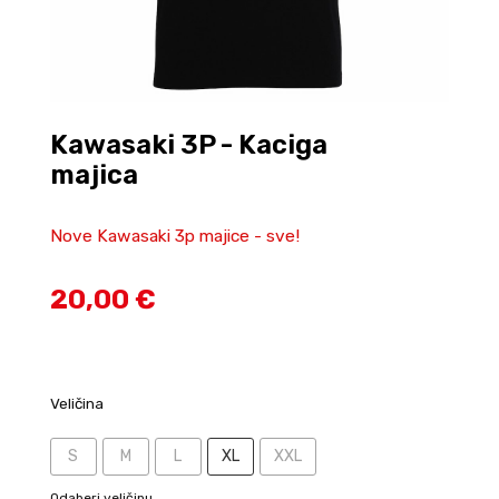
Kawasaki 3P - Kaciga
majica
Nove Kawasaki 3p majice - sve!
20,00 €
Veličina
S
M
L
XL
XXL
Odaberi veličinu