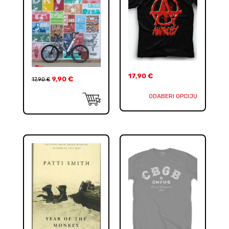
17,90
€
9,90
€
17,90
€
ODABERI OPCIJU