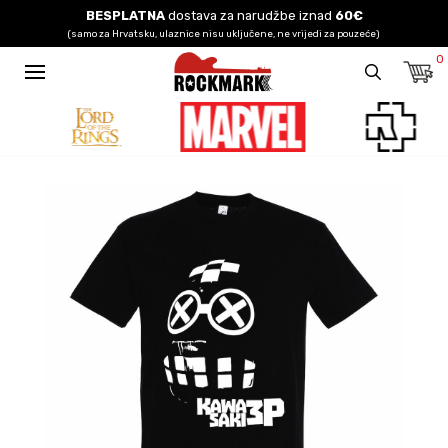
BESPLATNA
dostava za narudžbe iznad
60€
(samo za Hrvatsku, ulaznice nisu uključene, ne vrijedi za pouzeće)
0