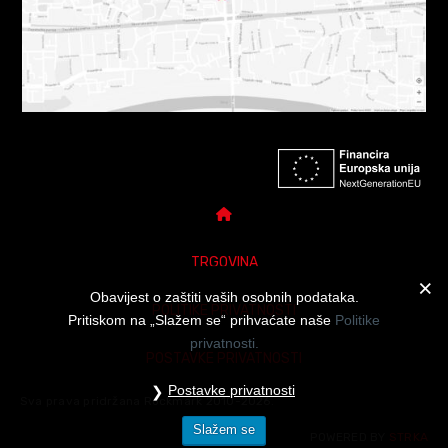
TRGOVINA
Obavijest o zaštiti vaših osobnih podataka.
POLITIKE PRIVATNOSTI
Pritiskom na „Slažem se“ prihvaćate naše
Politike
privatnosti.
POSTAVKE PRIVATNOSTI
Postavke privatnosti
Sva prava pridržana Rockmark 2010-2026.
Slažem se
POWERED BY
STRKA