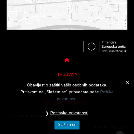
TRGOVINA
Obavijest o zaštiti vaših osobnih podataka.
POLITIKE PRIVATNOSTI
Pritiskom na „Slažem se“ prihvaćate naše
Politike
privatnosti.
POSTAVKE PRIVATNOSTI
Postavke privatnosti
Sva prava pridržana Rockmark 2010-2026.
Slažem se
POWERED BY
STRKA
DARUJ POKLON BON