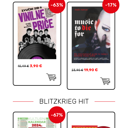
-63%
-17%
3,90
€
10,49
€
19,90
€
23,90
€
BLITZKRIEG HIT
-67%