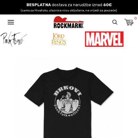
BESPLATNA
dostava za narudžbe iznad
60€
(samo za Hrvatsku, ulaznice nisu uključene, ne vrijedi za pouzeće)
0