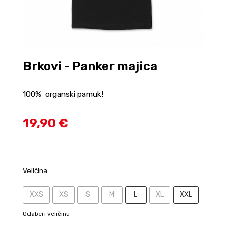
Brkovi - Panker majica
100% organski pamuk!
19,90 €
Veličina
XXS
XS
S
M
L
XL
XXL
Odaberi veličinu