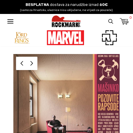
BESPLATNA
dostava za narudžbe iznad
60€
(samo za Hrvatsku, ulaznice nisu uključene, ne vrijedi za pouzeće)
0