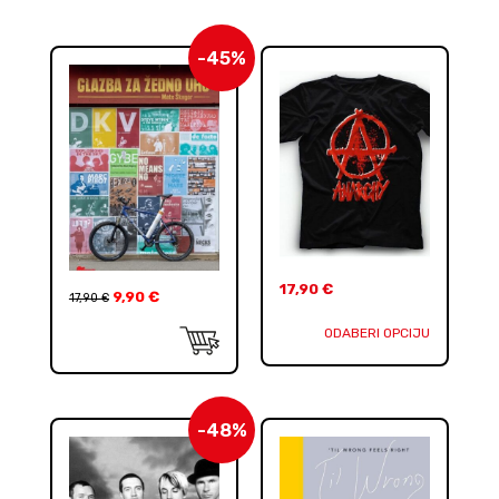
-45%
17,90
€
9,90
€
17,90
€
ODABERI OPCIJU
-48%