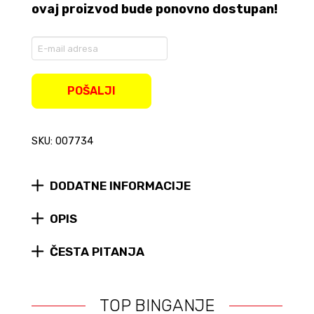
ovaj proizvod bude ponovno dostupan!
Enter
your
email
address
POŠALJI
to
join
the
SKU: 007734
waitlist
for
this
product
DODATNE INFORMACIJE
OPIS
ČESTA PITANJA
TOP BINGANJE