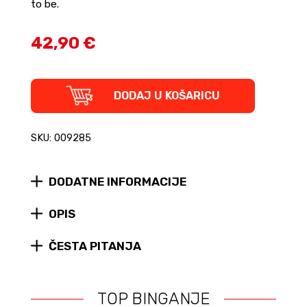
to be.
42,90 €
World
DODAJ U KOŠARICU
of
Warcraft
Chronicle,
SKU: 009285
Volume
I
(tvrdi
DODATNE INFORMACIJE
uvez)
quantity
OPIS
ČESTA PITANJA
TOP BINGANJE