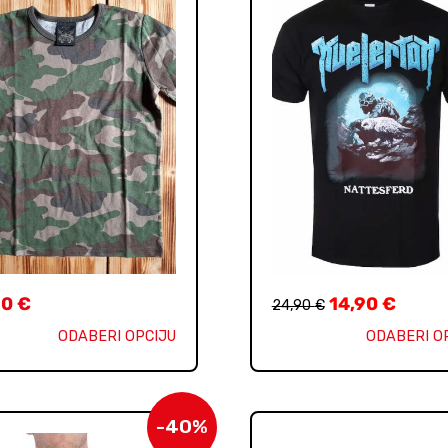
90
€
14,90
€
24,90
€
ODABERI OPCIJU
ODABERI O
-40%