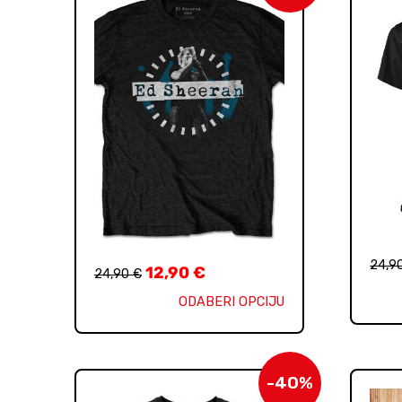
24,9
12,90
€
24,90
€
ODABERI OPCIJU
-40%