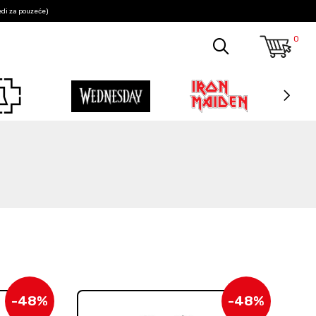
edi za pouzeće)
0
-48%
-48%