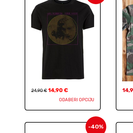
14,90
€
14,
24,90
€
ODABERI OPCIJU
-40%