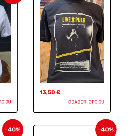
13,50
€
PCIJU
ODABERI OPCIJU
-40%
-40%