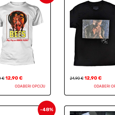
12,90
€
12,90
€
0
€
24,90
€
ODABERI OPCIJU
ODABERI O
-48%