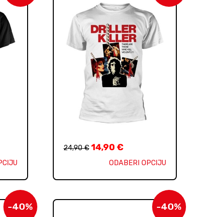
14,90
€
24,90
€
PCIJU
ODABERI OPCIJU
-40%
-40%