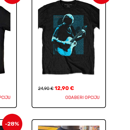
12,90
€
24,90
€
PCIJU
ODABERI OPCIJU
-28%