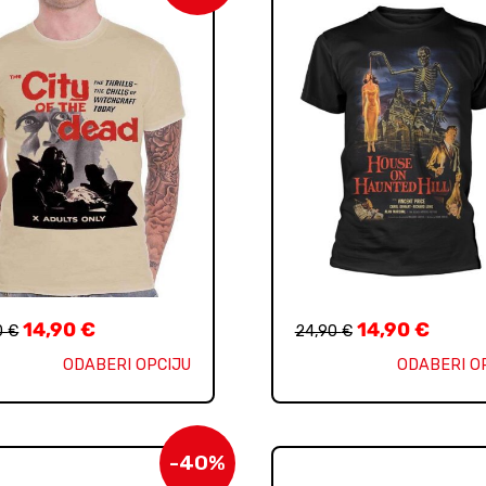
14,90
€
14,90
€
0
€
24,90
€
ODABERI OPCIJU
ODABERI O
-40%