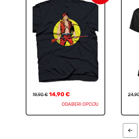
14,90
€
19,90
€
24,9
ODABERI OPCIJU
Pre