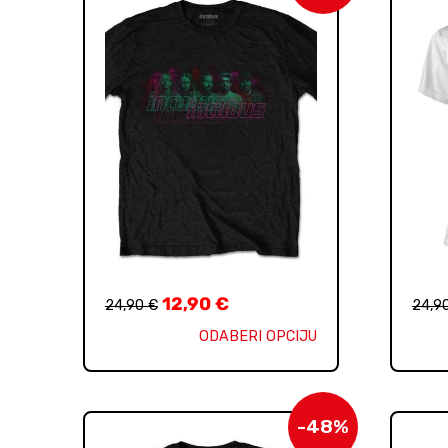
12,90
€
24,90
€
24,9
ODABERI OPCIJU
-48%