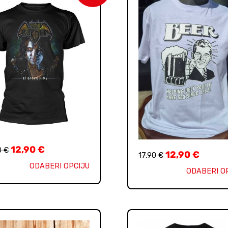
12,90
€
0
€
12,90
€
17,90
€
ODABERI OPCIJU
ODABERI O