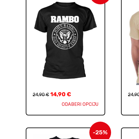
14,90
€
24,90
€
24,9
ODABERI OPCIJU
-25%