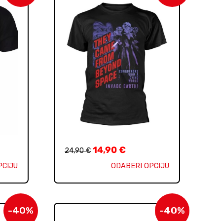
14,90
€
24,90
€
PCIJU
ODABERI OPCIJU
-40%
-40%