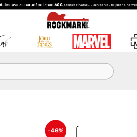
A
dostava za narudžbe iznad
60€
(samo za Hrvatsku, ulaznice nisu uključene, ne vrij
-48%