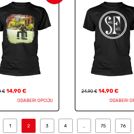
14,90
€
14,90
€
0
€
24,90
€
ODABERI OPCIJU
ODABERI O
1
2
3
4
…
75
76
v