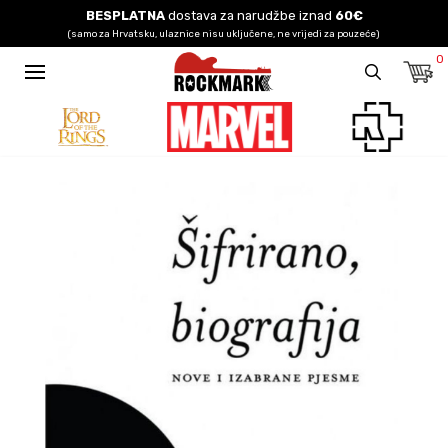
BESPLATNA
dostava za narudžbe iznad
60€
(samo za Hrvatsku, ulaznice nisu uključene, ne vrijedi za pouzeće)
0