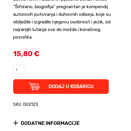
''Šifrirano, biografija'' pregnantan je kompendij
autorovih putovanja i duhovnih odiseja, koje su
obilježile i izgradile njegovu osobnost i jezik, od
najranijih lutanja sve do možda i konačnog
povratka.
15,80 €
Đorđe
Matić:
Šifrirano,
Biografija
DODAJ U KOŠARICU
-
Nove
i
SKU: 002123
Izabrane
Pjesme
(tvrdi
DODATNE INFORMACIJE
uvez)