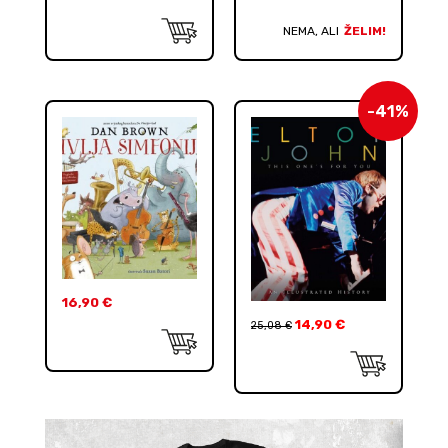
NEMA, ALI
ŽELIM!
-41%
16,90
€
14,90
€
25,08
€