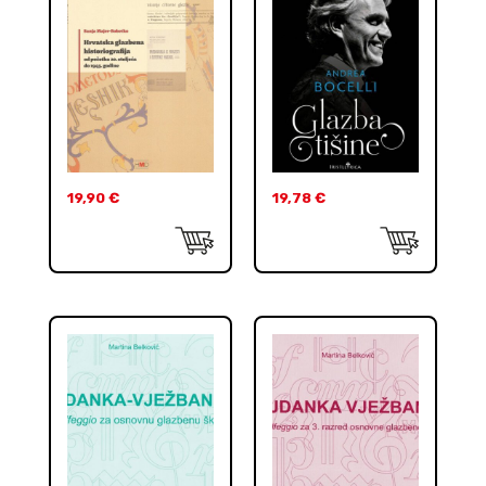
19,90
€
19,78
€