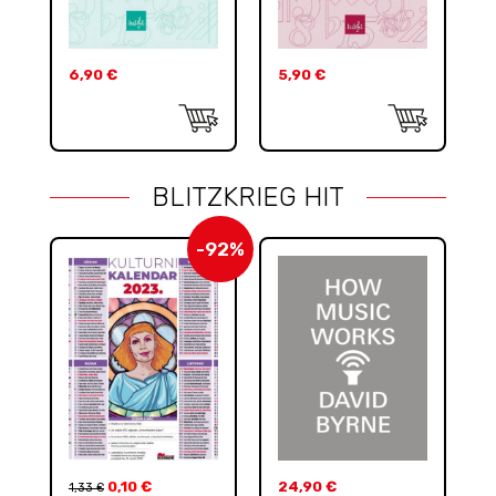
6,90
€
5,90
€
BLITZKRIEG HIT
-92%
0,10
€
24,90
€
1,33
€