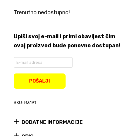
Trenutno nedostupno!
Upiši svoj e-mail i primi obavijest čim
ovaj proizvod bude ponovno dostupan!
Enter
your
email
address
POŠALJI
to
join
the
SKU: R3191
waitlist
for
this
product
DODATNE INFORMACIJE