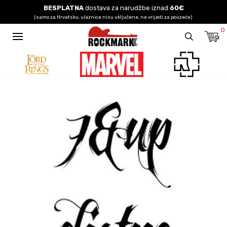
BESPLATNA
dostava za narudžbe iznad
60€
(samo za Hrvatsku, ulaznice nisu uključene, ne vrijedi za pouzeće)
0