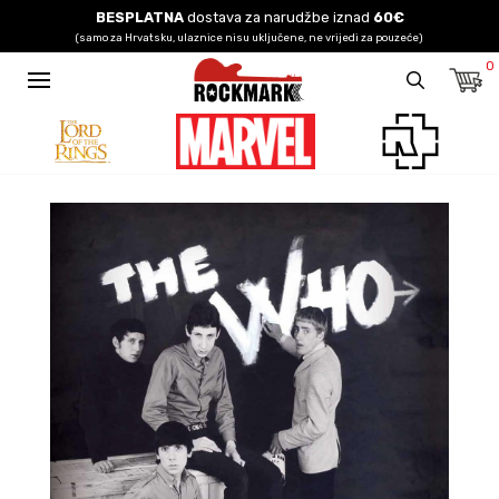
BESPLATNA
dostava za narudžbe iznad
60€
(samo za Hrvatsku, ulaznice nisu uključene, ne vrijedi za pouzeće)
0