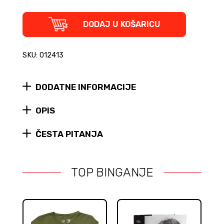
The
DODAJ U KOŠARICU
Who
(tvrdi
uvez)
SKU: 012413
quantity
DODATNE INFORMACIJE
OPIS
ČESTA PITANJA
TOP BINGANJE